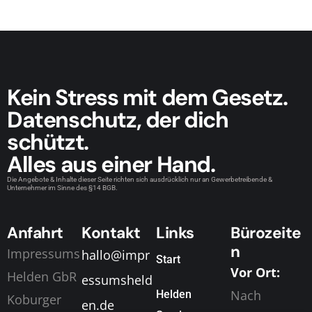
Kein Stress mit dem Gesetz.
Datenschutz, der dich
schützt.
Alles aus einer Hand.
Die Angebote & Inhalte dieser Seite richten sich ausdrücklich nur an Gewerbetreibende &
Unternehmer im Sinne des §14 BGB.
Anfahrt
Kontakt
Links
Bürozeite
n
Impressums
hallo@impr
Start
Vor Ort:
Helden GbR
essumsheld
Nach
Helden
Koburger
en.de