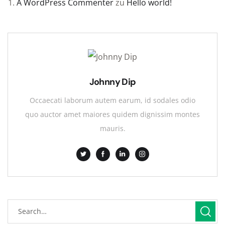
A WordPress Commenter
zu
Hello world!
Johnny Dip
Occaecati laborum autem earum, id sodales odio
quo auctor amet maiores quidem dignissim montes
mauris.