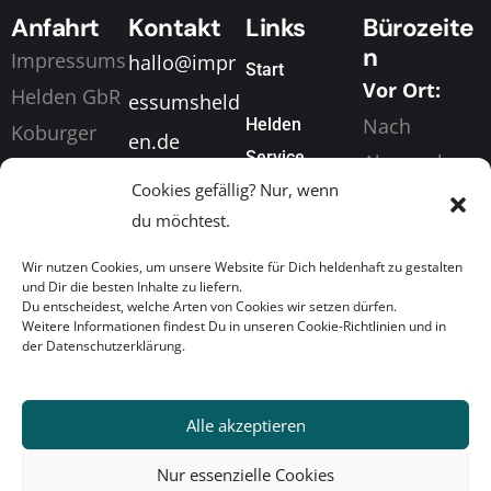
Anfahrt
Kontakt
Links
Bürozeite
n
Impressums
hallo@impr
Start
Vor Ort:
Helden GbR
essumsheld
Nach
Helden
Koburger
en.de
Service
Absprache
Straße 198
+49 (0) 155
Cookies gefällig? Nur, wenn
Digital &
04416
Über Uns
63049873
du möchtest.
Telefonisch
Markkleeber
News
Wir nutzen Cookies, um unsere Website für Dich heldenhaft zu gestalten
:
g
und Dir die besten Inhalte zu liefern.
Mo. bis Fr.
Du entscheidest, welche Arten von Cookies wir setzen dürfen.
Heldenkonta
Weitere Informationen findest Du in unseren Cookie-Richtlinien und in
Von 08:00
der Datenschutzerklärung.
kt
Uhr bis
17:00 Uhr
Alle akzeptieren
Nur essenzielle Cookies