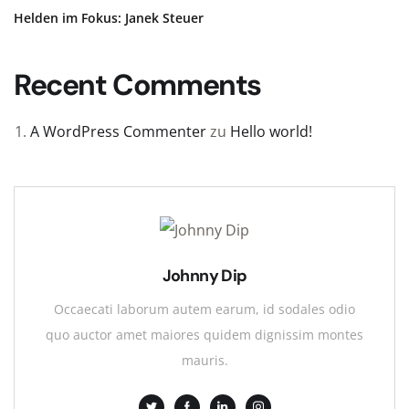
Helden im Fokus: Janek Steuer
Recent Comments
A WordPress Commenter
zu
Hello world!
Johnny Dip
Occaecati laborum autem earum, id sodales odio
quo auctor amet maiores quidem dignissim montes
mauris.