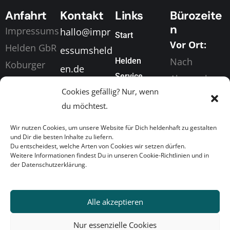
Anfahrt
Kontakt
Links
Bürozeite
n
Impressums
hallo@impr
Start
Vor Ort:
Helden GbR
essumsheld
Nach
Helden
Koburger
en.de
Service
Absprache
Straße 198
+49 (0) 155
Cookies gefällig? Nur, wenn
Digital &
04416
Über Uns
63049873
du möchtest.
Telefonisch
Markkleeber
News
:
Wir nutzen Cookies, um unsere Website für Dich heldenhaft zu gestalten
g
und Dir die besten Inhalte zu liefern.
Mo. bis Fr.
Du entscheidest, welche Arten von Cookies wir setzen dürfen.
Heldenkonta
Weitere Informationen findest Du in unseren Cookie-Richtlinien und in
Von 08:00
der Datenschutzerklärung.
kt
Uhr bis
17:00 Uhr
Alle akzeptieren
Nur essenzielle Cookies