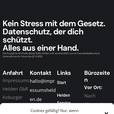
Kein Stress mit dem Gesetz.
Datenschutz, der dich
schützt.
Alles aus einer Hand.
Die Angebote & Inhalte dieser Seite richten sich ausdrücklich nur an Gewerbetreibende &
Unternehmer im Sinne des §14 BGB.
Anfahrt
Kontakt
Links
Bürozeite
n
Impressums
hallo@impr
Start
Vor Ort:
Helden GbR
essumsheld
Nach
Helden
Koburger
en.de
Service
Absprache
Straße 198
+49 (0) 155
Cookies gefällig? Nur, wenn
Digital &
04416