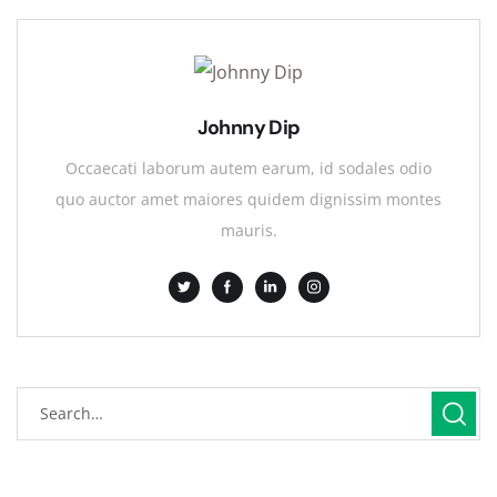
Johnny Dip
Occaecati laborum autem earum, id sodales odio
quo auctor amet maiores quidem dignissim montes
mauris.