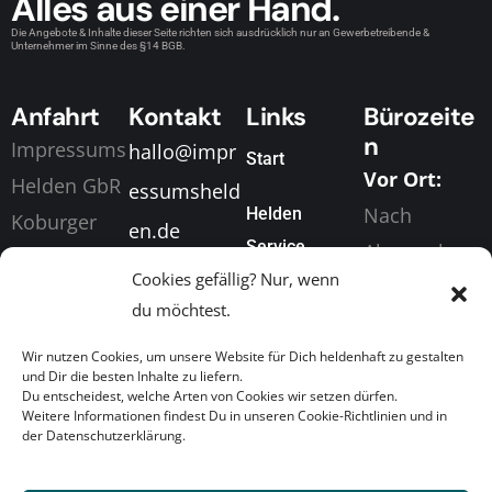
Alles aus einer Hand.
Die Angebote & Inhalte dieser Seite richten sich ausdrücklich nur an Gewerbetreibende &
Unternehmer im Sinne des §14 BGB.
Anfahrt
Kontakt
Links
Bürozeite
n
Impressums
hallo@impr
Start
Vor Ort:
Helden GbR
essumsheld
Nach
Helden
Koburger
en.de
Service
Absprache
Straße 198
+49 (0) 155
Cookies gefällig? Nur, wenn
Digital &
04416
Über Uns
63049873
du möchtest.
Telefonisch
Markkleeber
News
:
Wir nutzen Cookies, um unsere Website für Dich heldenhaft zu gestalten
g
und Dir die besten Inhalte zu liefern.
Mo. bis Fr.
Du entscheidest, welche Arten von Cookies wir setzen dürfen.
Heldenkonta
Weitere Informationen findest Du in unseren Cookie-Richtlinien und in
Von 08:00
der Datenschutzerklärung.
kt
Uhr bis