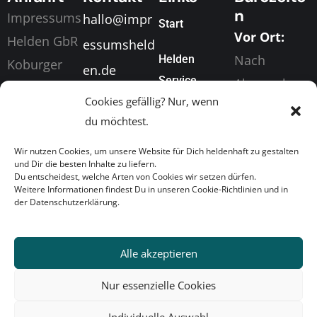
n
Impressums
hallo@impr
Start
Vor Ort:
Helden GbR
essumsheld
Nach
Helden
Koburger
en.de
Service
Absprache
Straße 198
+49 (0) 155
Cookies gefällig? Nur, wenn
Digital &
04416
Über Uns
63049873
du möchtest.
Telefonisch
Markkleeber
News
Wir nutzen Cookies, um unsere Website für Dich heldenhaft zu gestalten
:
g
und Dir die besten Inhalte zu liefern.
Mo. bis Fr.
Du entscheidest, welche Arten von Cookies wir setzen dürfen.
Heldenkonta
Weitere Informationen findest Du in unseren Cookie-Richtlinien und in
Von 08:00
der Datenschutzerklärung.
kt
Uhr bis
17:00 Uhr
Alle akzeptieren
Nur essenzielle Cookies
Individuelle Auswahl