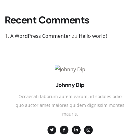
Recent Comments
A WordPress Commenter
zu
Hello world!
Johnny Dip
Occaecati laborum autem earum, id sodales odio
quo auctor amet maiores quidem dignissim montes
mauris.