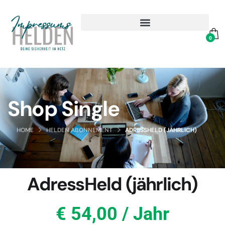
0
Shop Single
HOME
HELDEN ABONNEMENT
ADRESSHELD (JÄHRLICH)
AdressHeld (jährlich)
€ 54,00 / Jahr