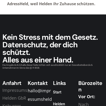
AdressHeld, weil Helden ihr Zuhause schützen.
Kein Stress mit dem Gesetz.
Datenschutz, der dich
schützt.
Alles aus einer Hand.
Die Angebote & Inhalte dieser Seite richten sich ausdrücklich nur an Gewerbetreibende &
Unternehmer im Sinne des §14 BGB.
Anfahrt
Kontakt
Links
Bürozeite
n
Impressums
hallo@impr
Start
Vor Ort:
Helden GbR
essumsheld
Nach
Helden
Koburger