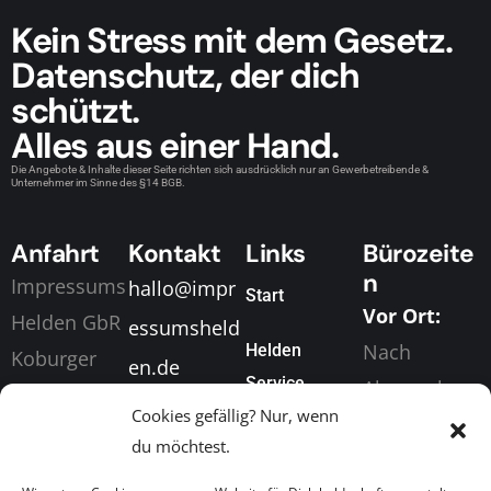
Kein Stress mit dem Gesetz.
Datenschutz, der dich
schützt.
Alles aus einer Hand.
Die Angebote & Inhalte dieser Seite richten sich ausdrücklich nur an Gewerbetreibende &
Unternehmer im Sinne des §14 BGB.
Anfahrt
Kontakt
Links
Bürozeite
n
Impressums
hallo@impr
Start
Vor Ort:
Helden GbR
essumsheld
Nach
Helden
Koburger
en.de
Service
Absprache
Straße 198
+49 (0) 155
Cookies gefällig? Nur, wenn
Digital &
04416
Über Uns
63049873
du möchtest.
Telefonisch
Markkleeber